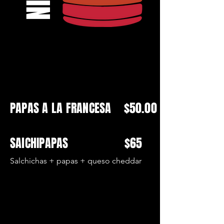
¿ALGO MÁS?
¿ALGO MÁS?
PAPAS A LA FRANCESA $50.00
SAlCHIPAPAS $65
Salchichas + papas + queso cheddar