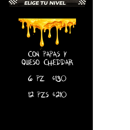
CON PAPAS Y
QUESO CHEDDAR
6 PZ $130
12 PZS $210
FULL
FULL