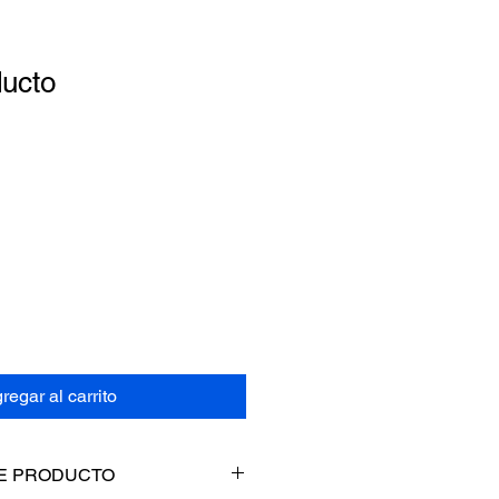
ducto
1
regar al carrito
E PRODUCTO