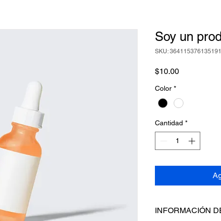
Soy un pro
SKU: 36411537613519
Precio
$10.00
Color
*
Cantidad
*
Ag
INFORMACIÓN D