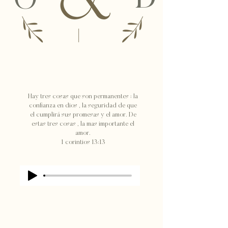
O
Hay tres cosas que son permanentes : la
confianza en dios , la seguridad de que
el cumplirá sus promesas y el amor. De
estas tres cosas , la mas importante el
amor.
1 corintios 13:13