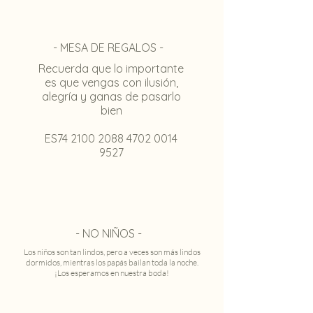
- MESA DE REGALOS -
Recuerda que lo importante
es que vengas con ilusión,
alegría y ganas de pasarlo
bien
ES74 2100 2088 4702 0014
9527
- NO NIÑOS -
Los niños son tan lindos, pero a veces son más lindos
dormidos, mientras los papás bailan toda la noche.
¡Los esperamos en nuestra boda!