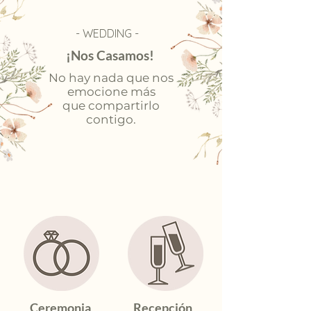
- WEDDING -
¡Nos Casamos!
No hay nada que nos
emocione más
que compartirlo
contigo
.
Ceremonia
Recepción