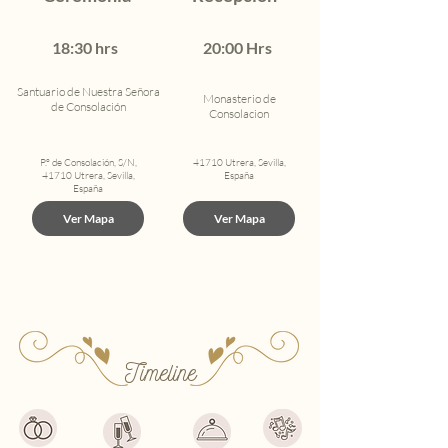
18:30 hrs
20:00 Hrs
Santuario de Nuestra Señora
Monasterio de
de Consolación
Consolacion
P.º de Consolación, S/N,
41710 Utrera, Sevilla,
41710 Utrera, Sevilla,
España
España
Ver Mapa
Ver Mapa
Timeline