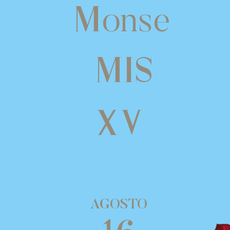
m
onse
mis
xv
AGOSTO