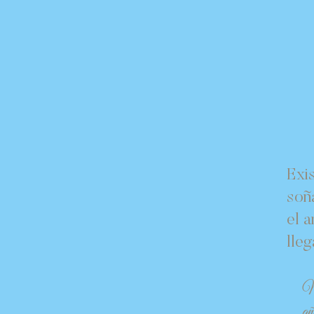
Exi
soñ
el 
lleg
M
añ