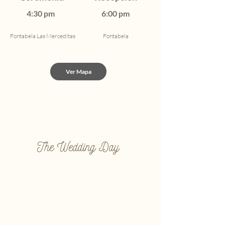
4:30 pm
6:00 pm
Fontabela Las Merceditas
Fontabela
Ver Mapa
The Wedding Day