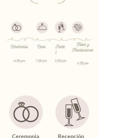
Fotos y
Ceremonia
Cena
Paste
Felicitaciones
l
4:30 pm
7:00 pm
8:00 pm
8:30 pm
Ceremonia
Recepción