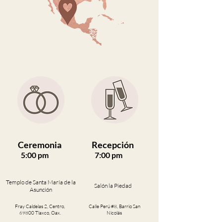
Ceremonia
Recepción
5:00 pm
7:00 pm
Templo de Santa María de la
Salón la Piedad
Asunción
Fray Caldelas 2, Centro,
Calle Perú #8, Barrio San
69800 Tlaxco, Oax.
Nicolás