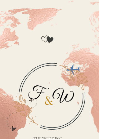
F
W
&
THE WEDDING