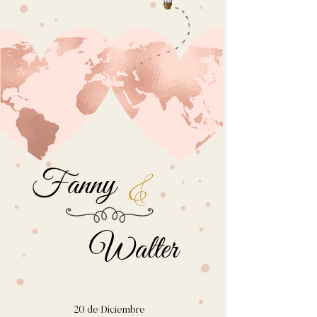
Fanny
&
Walter
20 de Diciembre