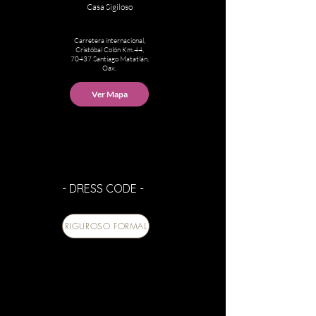
Casa Sigiloso
Carretera internacional,
Cristóbal Colón Km.44,
70437 Santiago Matatlán,
Oax.
Ver Mapa
- DRESS CODE -
RIGUROSO FORMAL